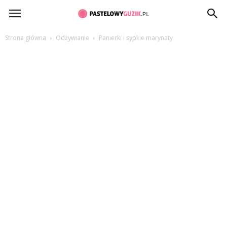
PastelowyGuzik.pl
Strona główna
Odżywianie
Panierki i sypkie marynaty