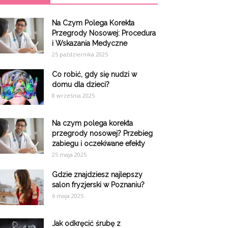
Na Czym Polega Korekta
Przegrody Nosowej: Procedura
i Wskazania Medyczne
25 października 2025
Co robić, gdy się nudzi w
domu dla dzieci?
8 września 2025
Na czym polega korekta
przegrody nosowej? Przebieg
zabiegu i oczekiwane efekty
25 maja 2025
Gdzie znajdziesz najlepszy
salon fryzjerski w Poznaniu?
6 maja 2025
Jak odkręcić śrubę z