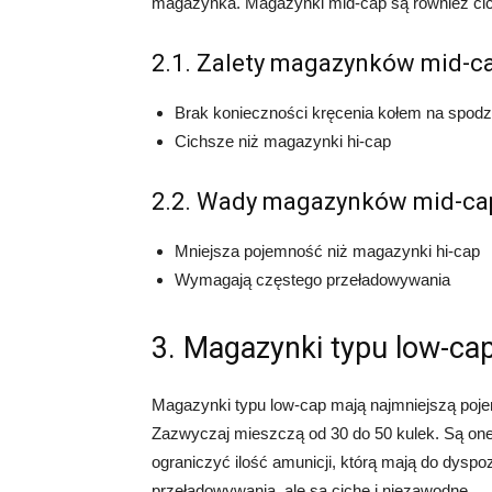
magazynka. Magazynki mid-cap są również cic
2.1. Zalety magazynków mid-ca
Brak konieczności kręcenia kołem na spod
Cichsze niż magazynki hi-cap
2.2. Wady magazynków mid-ca
Mniejsza pojemność niż magazynki hi-cap
Wymagają częstego przeładowywania
3. Magazynki typu low-ca
Magazynki typu low-cap mają najmniejszą po
Zazwyczaj mieszczą od 30 do 50 kulek. Są one i
ograniczyć ilość amunicji, którą mają do dysp
przeładowywania, ale są ciche i niezawodne.