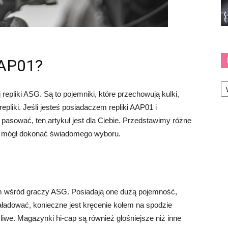
AAP01?
Ka
pliki ASG. Są to pojemniki, które przechowują kulki,
epliki. Jeśli jesteś posiadaczem repliki AAP01 i
 pasować, ten artykuł jest dla Ciebie. Przedstawimy różne
ś mógł dokonać świadomego wyboru.
m wśród graczy ASG. Posiadają one dużą pojemność,
aładować, konieczne jest kręcenie kołem na spodzie
we. Magazynki hi-cap są również głośniejsze niż inne