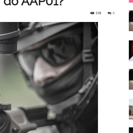
i do AAP01?
318
0