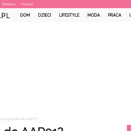
Reklama
Kontakt
PastelowyGuzik.pl
DOM
DZIECI
LIFESTYLE
MODA
PRACA
ie magazynki do AAP01?