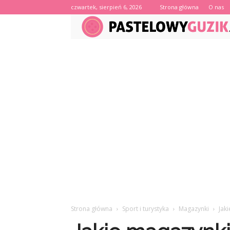
czwartek, sierpień 6, 2026
Strona główna
O nas
Strona główna
Sport i turystyka
Magazynki
Jak