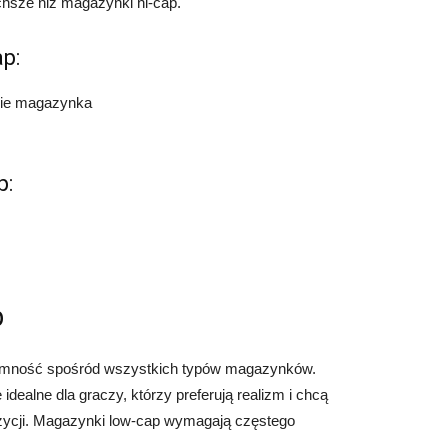
hsze niż magazynki hi-cap.
p:
zie magazynka
p:
p
jemność spośród wszystkich typów magazynków.
dealne dla graczy, którzy preferują realizm i chcą
ozycji. Magazynki low-cap wymagają częstego