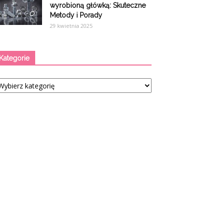
wyrobioną główką: Skuteczne
Metody i Porady
29 kwietnia 2025
Kategorie
tegorie