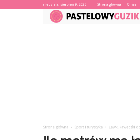
niedziela, sierpień 9, 2026
Strona główna
O nas
Strona główna
Sport i turystyka
Ławki, ławeczki d