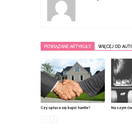
POWIĄZANE ARTYKUŁY
WIĘCEJ OD AUT
Czy opłaca się kupić hantle?
Na czym ćw