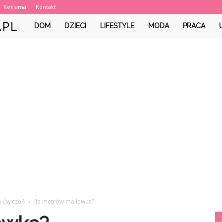
Reklama
Kontakt
PastelowyGuzik.pl
DOM
DZIECI
LIFESTYLE
MODA
PRACA
o ćwiczeń
Ile metrów ma ławka?