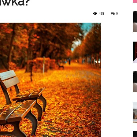
awka?
498
0