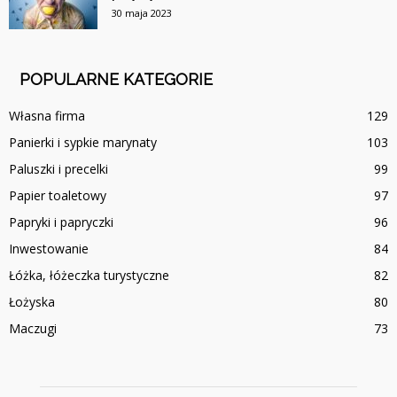
30 maja 2023
POPULARNE KATEGORIE
Własna firma
129
Panierki i sypkie marynaty
103
Paluszki i precelki
99
Papier toaletowy
97
Papryki i papryczki
96
Inwestowanie
84
Łóżka, łóżeczka turystyczne
82
Łożyska
80
Maczugi
73