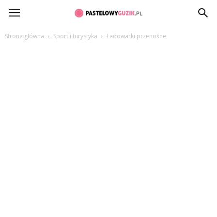
PastelowyGuzik.pl
Strona główna
Sport i turystyka
Ładowarki przenośne