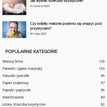
Jak wybrać łóżeczko turystyczne?
4 czerwca 2024
Czy kotlety mielone powinno się smażyć pod
przykryciem?
30 maja 2023
POPULARNE KATEGORIE
Własna firma
129
Panierki i sypkie marynaty
103
Paluszki i precelki
99
Papier toaletowy
97
Papryki i papryczki
96
Inwestowanie
84
Łóżka, łóżeczka turystyczne
82