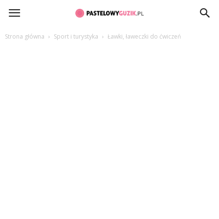
PastelowyGuzik.pl
Strona główna
Sport i turystyka
Ławki, ławeczki do ćwiczeń