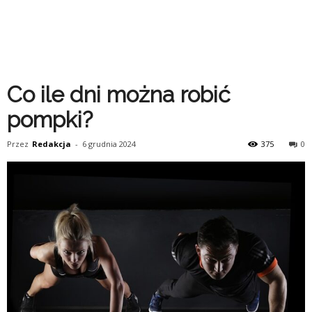
Co ile dni można robić
pompki?
Przez
Redakcja
-
6 grudnia 2024
375
0