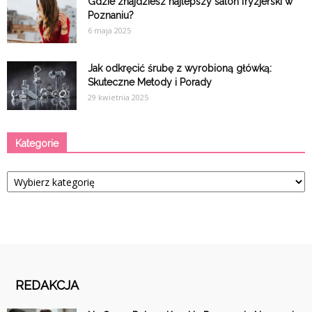
Gdzie znajdziesz najlepszy salon fryzjerski w
Poznaniu?
6 maja 2025
Jak odkręcić śrubę z wyrobioną główką:
Skuteczne Metody i Porady
29 kwietnia 2025
Kategorie
Kategorie
REDAKCJA