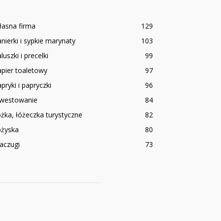
łasna firma
129
nierki i sypkie marynaty
103
luszki i precelki
99
pier toaletowy
97
pryki i papryczki
96
nwestowanie
84
żka, łóżeczka turystyczne
82
ożyska
80
aczugi
73