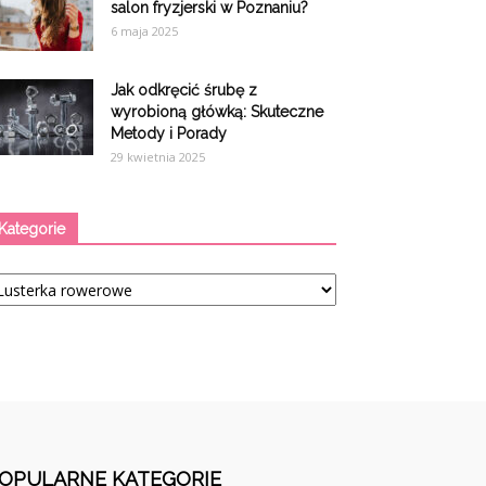
salon fryzjerski w Poznaniu?
6 maja 2025
Jak odkręcić śrubę z
wyrobioną główką: Skuteczne
Metody i Porady
29 kwietnia 2025
Kategorie
tegorie
OPULARNE KATEGORIE