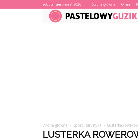
sobota, sierpień 8, 2026
Strona główna
O nas
Strona główna
Sport i turystyka
Lusterka rowero
LUSTERKA ROWERO