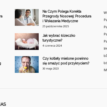
Na Czym Polega Korekta
W
ra
Przegrody Nosowej: Procedura
Pa
i Wskazania Medyczne
25 października 2025
Pa
Pa
Jak wybrać łóżeczko
turystyczne?
Pa
4 czerwca 2024
I
Łó
Czy kotlety mielone powinno
Ł
g
się smażyć pod przykryciem?
30 maja 2023
M
NAS