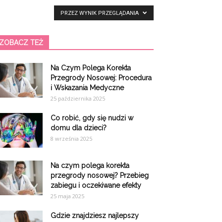
PRZEZ WYNIK PRZEGLĄDANIA
ZOBACZ TEŻ
Na Czym Polega Korekta
Przegrody Nosowej: Procedura
i Wskazania Medyczne
25 października 2025
Co robić, gdy się nudzi w
domu dla dzieci?
8 września 2025
Na czym polega korekta
przegrody nosowej? Przebieg
zabiegu i oczekiwane efekty
25 maja 2025
Gdzie znajdziesz najlepszy