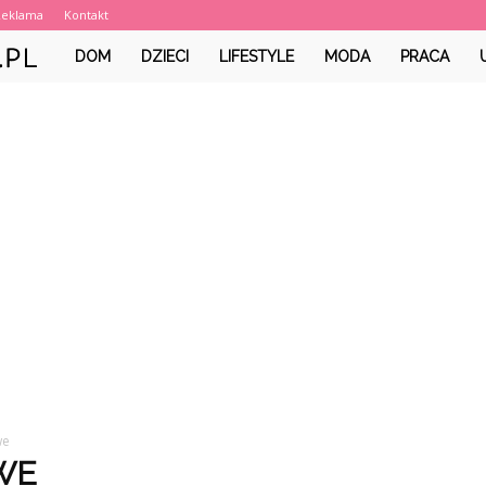
Reklama
Kontakt
PastelowyGuzik.pl
DOM
DZIECI
LIFESTYLE
MODA
PRACA
we
WE