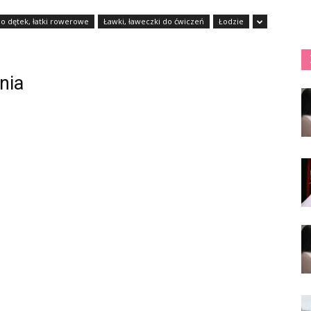
do dętek, łatki rowerowe
Ławki, ławeczki do ćwiczeń
Łodzie
nia