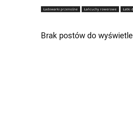
Ładowarki przenośne
Łańcuchy rowerowe
Łatki 
Brak postów do wyświetle